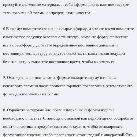
прессуйте сложенные материалы
чтобы сформировать плотное твердое
,
тело правильной формы и определенного качества
.
В форму
поместите сложенное сырье в форму
и в то же время поместите
6.
:
,
пластиковую подушку безопасности внутрь
закройте форму
поместите
,
,
все в пресс
форму
добавьте определенное постоянное давление и
-
,
постоянную температуру во внутреннюю часть
пластиковая подушка
.
безопасности
установите постоянное время
чтобы вылечить ее
,
,
.
Охлаждение и извлечение из формы
охладите форму в течение
7.
:
некоторого времени после процесса горячего прессования
затем откройте
,
форму для извлечения из формы
.
Обработка и формование
после извлечения из формы изделие
8.
:
необходимо очистить
С помощью стальной или медной щетки соскребите
.
остатки пластика и продуйте сжатым воздухом
чтобы отполировать
,
формованное изделие
чтобы поверхность стала гладкой и аккуратной
Это
,
.