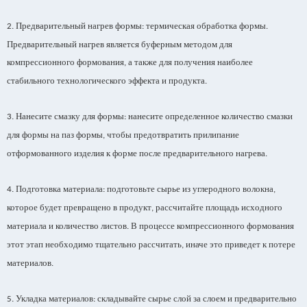
Предварительный нагрев формы
термическая обработка формы
2.
:
.
Предварительный нагрев является буферным методом для
компрессионного формования
а также для получения наиболее
,
стабильного технологического эффекта и продукта
.
Нанесите смазку для формы
нанесите определенное количество смазки
3.
:
для формы на паз формы
чтобы предотвратить прилипание
,
отформованного изделия к форме после предварительного нагрева
.
Подготовка материала
подготовьте сырье из углеродного волокна
4.
:
,
которое будет превращено в продукт
рассчитайте площадь исходного
,
материала и количество листов
В процессе компрессионного формования
.
этот этап необходимо тщательно рассчитать
иначе это приведет к потере
,
материалов
.
Укладка материалов
складывайте сырье слой за слоем и предварительно
5.
: