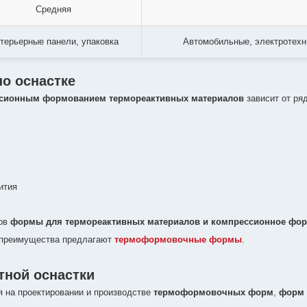
Средняя
терьерные панели, упаковка
Автомобильные, электротехн
о оснастке
сионным формованием термореактивных материалов
зависит от ря
ития
тов
формы для термореактивных материалов и компрессионное фо
 преимущества предлагают
термоформовочные формы
.
тной оснастки
 на проектировании и производстве
термоформовочных форм
,
форм 