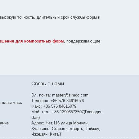
 высокую точность, длительный срок службы форм и
ешения для композитных форм
, поддерживающие
Связь с нами
Эл. почта:
master@zjmdc.com
Телефон: +86 576 84616076
я пластмасс
Факс: +86 576 84616079
Моб. тел.: +86 13906573507(Господин
Ван)
вание
Адрес: Нет.116 улица Мочуан,
Хуаньянь, Старая четверть, Тайжоу,
Чжэцзян, Китай