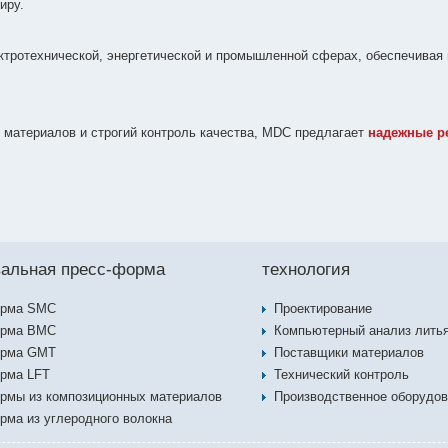
иру.
ктротехнической, энергетической и промышленной сферах, обеспечивая
 материалов и строгий контроль качества, MDC предлагает
надежные р
альная пресс-форма
технология
орма SMC
Проектирование
орма BMC
Компьютерный анализ лить
орма GMT
Поставщики материалов
рма LFT
Технический контроль
рмы из композиционных материалов
Производственное оборудо
рма из углеродного волокна